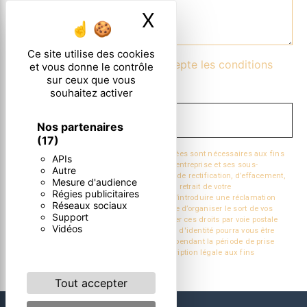
X
Masquer le ban
Ce site utilise des cookies
En cochant cette case, j'accepte les conditions
et vous donne le contrôle
sur ceux que vous
particulières ci-dessous **
souhaitez activer
ENVOYER
Nos partenaires
(17)
** Les données personnelles communiquées sont nécessaires aux fins
APIs
de vous contacter. Elles sont destinées à l'entreprise et ses sous-
Autre
traitants. Vous disposez de droits d’accès, de rectification, d’effacement,
Mesure d'audience
de portabilité, de limitation, d’opposition, de retrait de votre
Régies publicitaires
consentement à tout moment et du droit d’introduire une réclamation
Réseaux sociaux
auprès d’une autorité de contrôle, ainsi que d’organiser le sort de vos
Support
données post-mortem. Vous pouvez exercer ces droits par voie postale
Vidéos
ou par courrier électronique. Un justificatif d'identité pourra vous être
demandé. Nous conservons vos données pendant la période de prise
de contact puis pendant la durée de prescription légale aux fins
probatoire et de gestion des contentieux.
Tout accepter