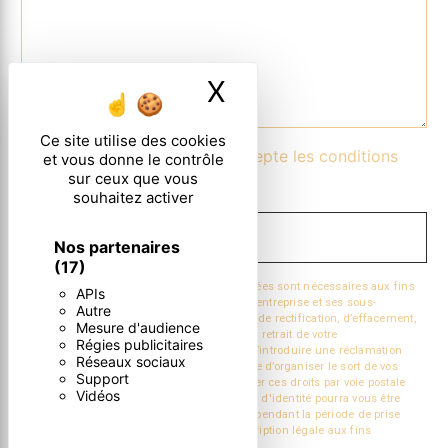
X
Masquer le ban
Ce site utilise des cookies
En cochant cette case, j'accepte les conditions
et vous donne le contrôle
sur ceux que vous
particulières ci-dessous **
souhaitez activer
ENVOYER
Nos partenaires
(17)
** Les données personnelles communiquées sont nécessaires aux fins
APIs
de vous contacter. Elles sont destinées à l'entreprise et ses sous-
Autre
traitants. Vous disposez de droits d’accès, de rectification, d’effacement,
Mesure d'audience
de portabilité, de limitation, d’opposition, de retrait de votre
Régies publicitaires
consentement à tout moment et du droit d’introduire une réclamation
Réseaux sociaux
auprès d’une autorité de contrôle, ainsi que d’organiser le sort de vos
Support
données post-mortem. Vous pouvez exercer ces droits par voie postale
Vidéos
ou par courrier électronique. Un justificatif d'identité pourra vous être
demandé. Nous conservons vos données pendant la période de prise
de contact puis pendant la durée de prescription légale aux fins
probatoire et de gestion des contentieux.