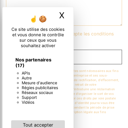
X
Masquer le ban
Ce site utilise des cookies
En cochant cette case, j'accepte les conditions
et vous donne le contrôle
sur ceux que vous
particulières ci-dessous **
souhaitez activer
ENVOYER
Nos partenaires
(17)
** Les données personnelles communiquées sont nécessaires aux fins
APIs
de vous contacter. Elles sont destinées à l'entreprise et ses sous-
Autre
traitants. Vous disposez de droits d’accès, de rectification, d’effacement,
Mesure d'audience
de portabilité, de limitation, d’opposition, de retrait de votre
Régies publicitaires
consentement à tout moment et du droit d’introduire une réclamation
Réseaux sociaux
auprès d’une autorité de contrôle, ainsi que d’organiser le sort de vos
Support
données post-mortem. Vous pouvez exercer ces droits par voie postale
Vidéos
ou par courrier électronique. Un justificatif d'identité pourra vous être
demandé. Nous conservons vos données pendant la période de prise
de contact puis pendant la durée de prescription légale aux fins
probatoire et de gestion des contentieux.
Tout accepter